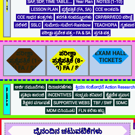
SAP, SDP, TIME TABLE…
Year Plan
NOTES (1-10)
ಮಾಹಿತಿ
LESSON PLAN
ಪ್ರಶ್ನೆಪತ್ರಿಕೆ (FA, SA)
CCE ಅಂಕವಹಿ
CCE ಸಾಧನ ತಂತ್ರಗಳು
ತರಗತಿ ಸಂಪನ್ಮೂಲಗಳು
CRP/BRP/ECO ಪರೀಕ್ಷೆ
ನಲಿಕಲಿ
SSLC
ಸುಮೇರು-ಸುವೇಗ-Rainbow
TEACHOPIA
ಗೃಹಪಾಠ
ಪರೀಕ್ಷಾ ಪ್ರವೇಶ ಪತ್ರ – FA & SA
ಪ್ರಗತಿ ಪತ್ರ
ಪರೀಕ್ಷಾ
ಪರೀಕ್ಷಾ
EXAM HALL
TICKETS
ಪ್ರಶ್ನೆಪತ್ರಿಕೆ (1-
ಪ್ರಶ್ನೆಪತ್ರಿಕೆ (8-
8) FA / SA
10) FA / SA
ಅರ್ಜಿ ನಮೂನೆಗಳು
ದಿನಾಚರಣೆಗಳು
ಕ್ರಿಯಾ ಸಂಶೋಧನೆ Action Research
ಇತರೆ...
ಪ್ರತಿಭಾ ಕಾರಂಜಿ
INCENTIVES
ಸಂಭ್ರಮ ಶನಿವಾರ
ಶೈಕ್ಷಣಿಕ ಪ್ರವಾಸ
ಸಹಪಠ್ಯ
ಶಿಕ್ಷಕರ ವರ್ಗಾವಣೆ
SUPPORTIVE WEBS
TBF / SWF
SDMC
MDM ಬಿಸಿಯೂಟ
FLN ಕಲಿಕಾ ಹಬ್ಬ
ದೈನಂದಿನ ಚಟುವಟಿಕೆಗಳು