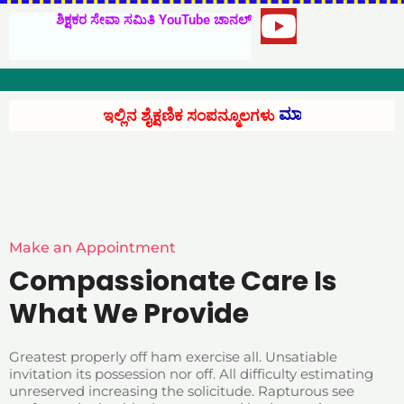
h
ಶಿಕ್ಷಕರ ಸೇವಾ ಸಮಿತಿ YouTube ಚಾನಲ್
Y
a
o
u
t
ಉಚಿತವಾಗಿ ಲಭ್ಯ.
ಇಲ್ಲಿನ ಶೈಕ್ಷಣಿಕ ಸಂಪನ್ಮೂಲಗಳು
t
s
u
b
a
e
Make an Appointment
p
Compassionate Care Is
What We Provide
p
Greatest properly off ham exercise all. Unsatiable
invitation its possession nor off. All difficulty estimating
unreserved increasing the solicitude. Rapturous see