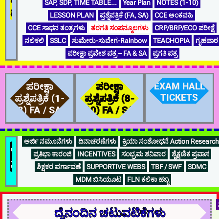
SAP, SDP, TIME TABLE…
Year Plan
NOTES (1-10)
ಮಾಹಿತಿ
LESSON PLAN
ಪ್ರಶ್ನೆಪತ್ರಿಕೆ (FA, SA)
CCE ಅಂಕವಹಿ
CCE ಸಾಧನ ತಂತ್ರಗಳು
ತರಗತಿ ಸಂಪನ್ಮೂಲಗಳು
CRP/BRP/ECO ಪರೀಕ್ಷೆ
ನಲಿಕಲಿ
SSLC
ಸುಮೇರು-ಸುವೇಗ-Rainbow
TEACHOPIA
ಗೃಹಪಾಠ
ಪರೀಕ್ಷಾ ಪ್ರವೇಶ ಪತ್ರ – FA & SA
ಪ್ರಗತಿ ಪತ್ರ
ಪರೀಕ್ಷಾ
ಪರೀಕ್ಷಾ
EXAM HALL
TICKETS
ಪ್ರಶ್ನೆಪತ್ರಿಕೆ (1-
ಪ್ರಶ್ನೆಪತ್ರಿಕೆ (8-
8) FA / SA
10) FA / SA
ಅರ್ಜಿ ನಮೂನೆಗಳು
ದಿನಾಚರಣೆಗಳು
ಕ್ರಿಯಾ ಸಂಶೋಧನೆ Action Research
ಇತರೆ...
ಪ್ರತಿಭಾ ಕಾರಂಜಿ
INCENTIVES
ಸಂಭ್ರಮ ಶನಿವಾರ
ಶೈಕ್ಷಣಿಕ ಪ್ರವಾಸ
ಸಹಪಠ್ಯ
ಶಿಕ್ಷಕರ ವರ್ಗಾವಣೆ
SUPPORTIVE WEBS
TBF / SWF
SDMC
MDM ಬಿಸಿಯೂಟ
FLN ಕಲಿಕಾ ಹಬ್ಬ
ದೈನಂದಿನ ಚಟುವಟಿಕೆಗಳು