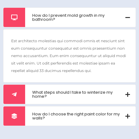
How do I prevent mold growth in my
bathroom?
Est architecto molestias qui commodi omnis et nesciunt sint
eum consequuntur consequatur est omnis praesentium non
nemo accusantium. Eum enim consequuntur ut aliquid modi
sit velit enim. Ut odit perferendis est molestiae ipsam ea
repellat aliquid 33 ducimus repellendus qui.
What steps should I take to winterize my
home?
How do I choose the right paint color for my
walls?