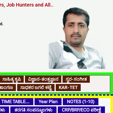
s, Job Hunters and All..
d.
ಸಾಹಿತ್ಯ ಕೃಷಿ
ವಿಜ್ಞಾನ-ತಂತ್ರಜ್ಞಾನ
ಸ್ವರ-ಸಂಗೀತ
ರೀಡಾಂಗಣ
ಸಾಧಕರ ಜಗಲಿ ಕಟ್ಟೆ
KAR-TET
, TIME TABLE…
Year Plan
NOTES (1-10)
ಗಳು
ತರಗತಿ ಸಂಪನ್ಮೂಲಗಳು
CRP/BRP/ECO ಪರೀಕ್ಷೆ