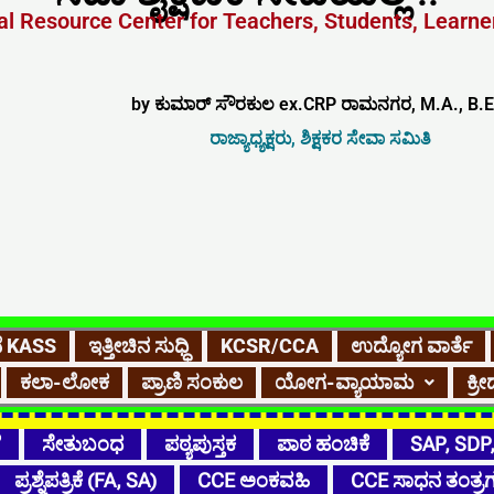
l Resource Center for Teachers, Students, Learner
by ಕುಮಾರ್ ಸೌರಕುಲ ex.CRP ರಾಮನಗರ, M.A., B.E
ರಾಜ್ಯಾಧ್ಯಕ್ಷರು, ಶಿಕ್ಷಕರ ಸೇವಾ ಸಮಿತಿ
ೆ KASS
ಇತ್ತೀಚಿನ ಸುಧ್ಧಿ
KCSR/CCA
ಉದ್ಯೋಗ ವಾರ್ತೆ
ಕಲಾ-ಲೋಕ
ಪ್ರಾಣಿ ಸಂಕುಲ
ಯೋಗ-ವ್ಯಾಯಾಮ
ಕ್
ೆ
ಸೇತುಬಂಧ
ಪಠ್ಯಪುಸ್ತಕ
ಪಾಠ ಹಂಚಿಕೆ
SAP, SDP
ಪ್ರಶ್ನೆಪತ್ರಿಕೆ (FA, SA)
CCE ಅಂಕವಹಿ
CCE ಸಾಧನ ತಂತ್ರ