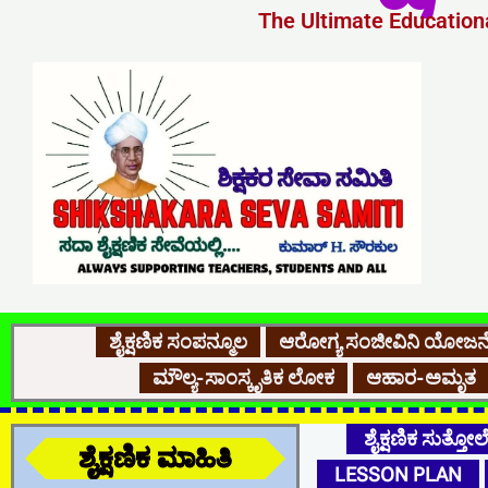
The Ultimate Educationa
ಶೈಕ್ಷಣಿಕ ಸಂಪನ್ಮೂಲ
ಆರೋಗ್ಯ ಸಂಜೀವಿನಿ ಯೋಜನ
ಮೌಲ್ಯ-ಸಾಂಸ್ಕೃತಿಕ ಲೋಕ
ಆಹಾರ-ಅಮೃತ
ಶೈಕ್ಷಣಿಕ ಸುತ್ತೋಲ
ಶೈಕ್ಷಣಿಕ ಮಾಹಿತಿ
LESSON PLAN