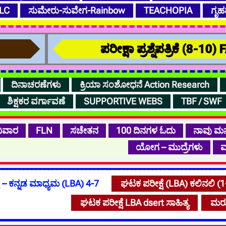
LC
ಸುಮೇರು-ಸುವೇಗ-Rainbow
TEACHOPIA
ಗೃಹ
ಪರೀಕ್ಷಾ ಪ್ರಶ್ನೆಪತ್ರಿಕೆ (8-10)
ದಿನಾಚರಣೆಗಳು
ಕ್ರಿಯಾ ಸಂಶೋಧನೆ Action Research
ಶಿಕ್ಷಕರ ವರ್ಗಾವಣೆ
SUPPORTIVE WEBS
TBF / SWF
ಿವಾರ
FLN
ಸಚೇತನ
100 ದಿನಗಳ ಓದು
ನಾವು ಮ
ಯೋಗ – ಮುದ್ರೆಗಳು
ವ
ೆ – ಕನ್ನಡ ಮಾಧ್ಯಮ (LBA) 4-7
ಘಟಕ ಪರೀಕ್ಷೆ (LBA) ಕಲಿನಲಿ (1
ಘಟಕ ಪರೀಕ್ಷೆ LBA dsert ಸಾಹಿತ್ಯ
ಮರು