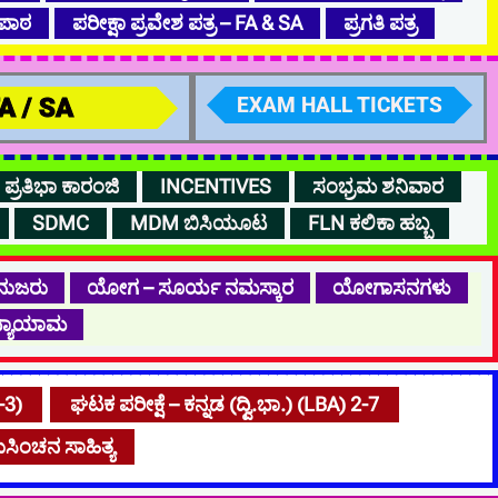
ಪಾಠ
ಪರೀಕ್ಷಾ ಪ್ರವೇಶ ಪತ್ರ – FA & SA
ಪ್ರಗತಿ ಪತ್ರ
 FA / SA
EXAM HALL TICKETS
ಪ್ರತಿಭಾ ಕಾರಂಜಿ
INCENTIVES
ಸಂಭ್ರಮ ಶನಿವಾರ
SDMC
MDM ಬಿಸಿಯೂಟ
FLN ಕಲಿಕಾ ಹಬ್ಬ
ನುಜರು
ಯೋಗ – ಸೂರ್ಯ ನಮಸ್ಕಾರ
ಯೋಗಾಸನಗಳು
್ಯಾಯಾಮ
-3)
ಘಟಕ ಪರೀಕ್ಷೆ – ಕನ್ನಡ (ದ್ವಿ.ಭಾ.) (LBA) 2-7
ಸಿಂಚನ ಸಾಹಿತ್ಯ