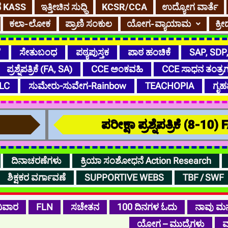
ೆ KASS
ಇತ್ತೀಚಿನ ಸುಧ್ಧಿ
KCSR/CCA
ಉದ್ಯೋಗ ವಾರ್ತೆ
ಕಲಾ-ಲೋಕ
ಪ್ರಾಣಿ ಸಂಕುಲ
ಯೋಗ-ವ್ಯಾಯಾಮ
ಕ್
ೆ
ಸೇತುಬಂಧ
ಪಠ್ಯಪುಸ್ತಕ
ಪಾಠ ಹಂಚಿಕೆ
SAP, SDP
ಪ್ರಶ್ನೆಪತ್ರಿಕೆ (FA, SA)
CCE ಅಂಕವಹಿ
CCE ಸಾಧನ ತಂತ್ರ
LC
ಸುಮೇರು-ಸುವೇಗ-Rainbow
TEACHOPIA
ಗೃಹ
ಪರೀಕ್ಷಾ ಪ್ರಶ್ನೆಪತ್ರಿಕೆ (8-10)
ದಿನಾಚರಣೆಗಳು
ಕ್ರಿಯಾ ಸಂಶೋಧನೆ Action Research
ಶಿಕ್ಷಕರ ವರ್ಗಾವಣೆ
SUPPORTIVE WEBS
TBF / SWF
ಿವಾರ
FLN
ಸಚೇತನ
100 ದಿನಗಳ ಓದು
ನಾವು ಮ
ಯೋಗ – ಮುದ್ರೆಗಳು
ವ