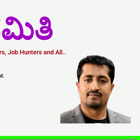
ಮಿತಿ
s, Job Hunters and All..
d.