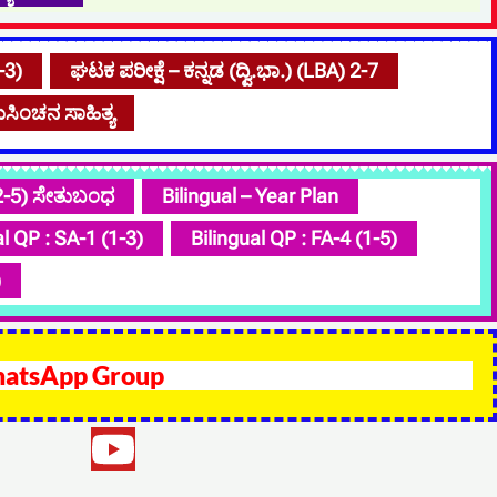
-3)
ಘಟಕ ಪರೀಕ್ಷೆ – ಕನ್ನಡ (ದ್ವಿ.ಭಾ.) (LBA) 2-7
ಸಿಂಚನ ಸಾಹಿತ್ಯ
(2-5) ಸೇತುಬಂಧ
Bilingual – Year Plan
al QP : SA-1 (1-3)
Bilingual QP : FA-4 (1-5)
)
hatsApp Group
Y