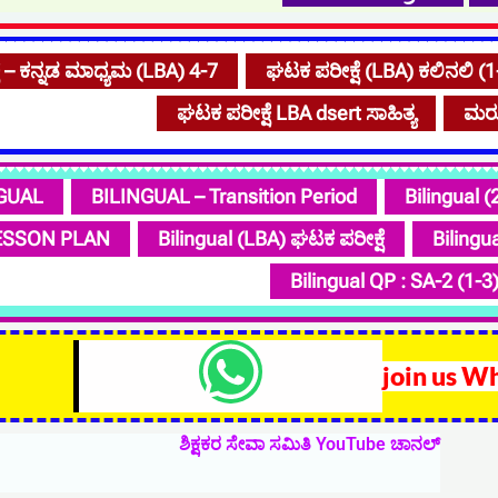
ೆ – ಕನ್ನಡ ಮಾಧ್ಯಮ (LBA) 4-7
ಘಟಕ ಪರೀಕ್ಷೆ (LBA) ಕಲಿನಲಿ (1
ಘಟಕ ಪರೀಕ್ಷೆ LBA dsert ಸಾಹಿತ್ಯ
ಮರು
GUAL
BILINGUAL – Transition Period
Bilingual 
 LESSON PLAN
Bilingual (LBA) ಘಟಕ ಪರೀಕ್ಷೆ
Bilingu
Bilingual QP : SA-2 (1-3
W
join us W
h
ಶಿಕ್ಷಕರ ಸೇವಾ ಸಮಿತಿ YouTube ಚಾನಲ್
a