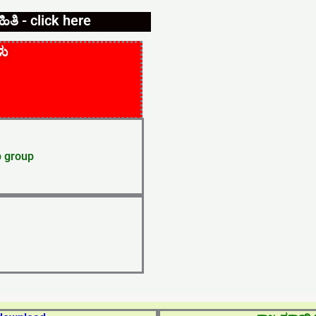
ತಿ - click here
ಳು
 group