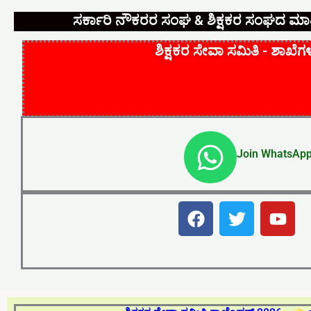
ಸರ್ಕಾರಿ ನೌಕರರ ಸಂಘ & ಶಿಕ್ಷಕರ ಸಂಘದ ಮಾಹಿ
ಶಿಕ್ಷಕರ ಸೇವಾ ಸಮಿತಿ - ಶಾಖೆಗ
W
Join WhatsApp
h
a
F
T
Y
t
a
w
o
c
i
u
s
e
t
t
a
b
t
u
o
e
b