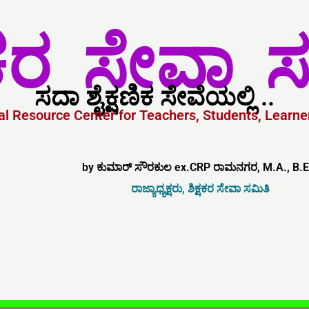
್ಷಕರ ಸೇವಾ ಸ
ಸದಾ ಶೈಕ್ಷಣಿಕ ಸೇವೆಯಲ್ಲಿ ..
l Resource Center for Teachers, Students, Learner
by ಕುಮಾರ್ ಸೌರಕುಲ ex.CRP ರಾಮನಗರ, M.A., B.E
ರಾಜ್ಯಾಧ್ಯಕ್ಷರು, ಶಿಕ್ಷಕರ ಸೇವಾ ಸಮಿತಿ