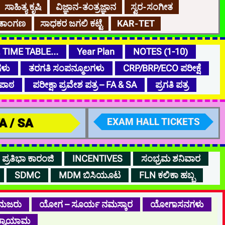
ಸಾಹಿತ್ಯ ಕೃಷಿ
ವಿಜ್ಞಾನ-ತಂತ್ರಜ್ಞಾನ
ಸ್ವರ-ಸಂಗೀತ
ರೀಡಾಂಗಣ
ಸಾಧಕರ ಜಗಲಿ ಕಟ್ಟೆ
KAR-TET
, TIME TABLE…
Year Plan
NOTES (1-10)
ಗಳು
ತರಗತಿ ಸಂಪನ್ಮೂಲಗಳು
CRP/BRP/ECO ಪರೀಕ್ಷೆ
ಪಾಠ
ಪರೀಕ್ಷಾ ಪ್ರವೇಶ ಪತ್ರ – FA & SA
ಪ್ರಗತಿ ಪತ್ರ
 FA / SA
EXAM HALL TICKETS
ಪ್ರತಿಭಾ ಕಾರಂಜಿ
INCENTIVES
ಸಂಭ್ರಮ ಶನಿವಾರ
SDMC
MDM ಬಿಸಿಯೂಟ
FLN ಕಲಿಕಾ ಹಬ್ಬ
ನುಜರು
ಯೋಗ – ಸೂರ್ಯ ನಮಸ್ಕಾರ
ಯೋಗಾಸನಗಳು
್ಯಾಯಾಮ