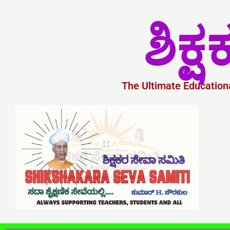
Skip
ಶಿಕ
to
content
The Ultimate Educationa