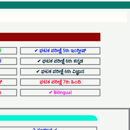
o
u
ಯ.
t
u
b
ರ
✔ ಘಟಕ ಪರೀಕ್ಷೆ 5th ಇಂಗ್ಲೀಷ್
e
ರ
✔ ಘಟಕ ಪರೀಕ್ಷೆ 6th ಕನ್ನಡ
✔ ಘಟಕ ಪರೀಕ್ಷೆ 6th ವಿಜ್ಞಾನ
್
ಘಟಕ ಪರೀಕ್ಷೆ 7th ಹಿಂದಿ
ಜ
✔ Bilingual