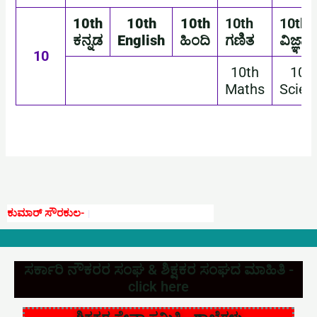
10th
10th
10th
10th
10th
ಕನ್ನಡ
English
ಹಿಂದಿ
ಗಣಿತ
ವಿಜ್ಞಾನ
10
10th
10t
Maths
Scien
ಕುಮಾರ್‌ ಸೌರಕುಲ-
ಇಲ್ಲಿನ ಶೈಕ್ಷ
ಸರ್ಕಾರಿ ನೌಕರರ ಸಂಘ & ಶಿಕ್ಷಕರ ಸಂಘದ ಮಾಹಿತಿ -
click here