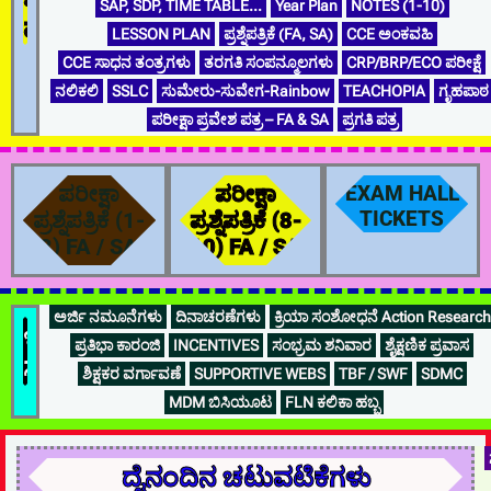
SAP, SDP, TIME TABLE…
Year Plan
NOTES (1-10)
ಮಾಹಿತಿ
LESSON PLAN
ಪ್ರಶ್ನೆಪತ್ರಿಕೆ (FA, SA)
CCE ಅಂಕವಹಿ
CCE ಸಾಧನ ತಂತ್ರಗಳು
ತರಗತಿ ಸಂಪನ್ಮೂಲಗಳು
CRP/BRP/ECO ಪರೀಕ್ಷೆ
ನಲಿಕಲಿ
SSLC
ಸುಮೇರು-ಸುವೇಗ-Rainbow
TEACHOPIA
ಗೃಹಪಾಠ
ಪರೀಕ್ಷಾ ಪ್ರವೇಶ ಪತ್ರ – FA & SA
ಪ್ರಗತಿ ಪತ್ರ
ಪರೀಕ್ಷಾ
ಪರೀಕ್ಷಾ
EXAM HALL
TICKETS
ಪ್ರಶ್ನೆಪತ್ರಿಕೆ (1-
ಪ್ರಶ್ನೆಪತ್ರಿಕೆ (8-
8) FA / SA
10) FA / SA
ಅರ್ಜಿ ನಮೂನೆಗಳು
ದಿನಾಚರಣೆಗಳು
ಕ್ರಿಯಾ ಸಂಶೋಧನೆ Action Research
ಇತರೆ...
ಪ್ರತಿಭಾ ಕಾರಂಜಿ
INCENTIVES
ಸಂಭ್ರಮ ಶನಿವಾರ
ಶೈಕ್ಷಣಿಕ ಪ್ರವಾಸ
ಸಹಪಠ್ಯ
ಶಿಕ್ಷಕರ ವರ್ಗಾವಣೆ
SUPPORTIVE WEBS
TBF / SWF
SDMC
MDM ಬಿಸಿಯೂಟ
FLN ಕಲಿಕಾ ಹಬ್ಬ
ದೈನಂದಿನ ಚಟುವಟಿಕೆಗಳು