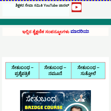
h
ಶಿಕ್ಷಕರ ಸೇವಾ ಸಮಿತಿ YouTube ಚಾನಲ್
Y
a
o
u
t
ಉಚಿತವಾಗಿ ಲಭ್ಯ.
ಇಲ್ಲಿನ ಶೈಕ್ಷಣಿಕ ಸಂಪನ್ಮೂಲಗಳು
t
s
u
b
a
e
ಸೇತುಬಂಧ –
ಸೇತುಬಂಧ –
ಸೇತುಬಂಧ –
p
ಪ್ರಶ್ನೆಪತ್ರಿಕೆ
ನಮೂನೆ
ಸುತ್ತೋಲೆ
p