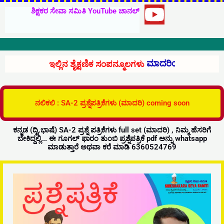
h
ಶಿಕ್ಷಕರ ಸೇವಾ ಸಮಿತಿ YouTube ಚಾನಲ್
Y
a
o
u
t
ಉಚಿತವಾಗಿ ಲಭ್ಯ.
ಇಲ್ಲಿನ ಶೈಕ್ಷಣಿಕ ಸಂಪನ್ಮೂಲಗಳು
t
s
u
ನಲಿಕಲಿ : SA-2 ಪ್ರಶ್ನೆಪತ್ರಿಕೆಗಳು (ಮಾದರಿ) coming soon
b
a
ಕನ್ನಡ (ದ್ವಿ.ಭಾಷೆ) SA-2 ಪ್ರಶ್ನೆ ಪತ್ರಿಕೆಗಳು full set (ಮಾದರಿ) , ನಿಮ್ಮ ಹೆಸರಿಗೆ
e
ಬೇಕಿದ್ದಲ್ಲಿ... ಈ ಗೂಗಲ್‌ ಫಾರಂ ತುಂಬಿ ಪ್ರಶ್ನೆಪತ್ರಿಕೆ pdf ಅನ್ನು whatsapp
p
ಮಾಡುತ್ತಾರೆ ಅಥವಾ ಕರೆ ಮಾಡಿ 6360524769
p