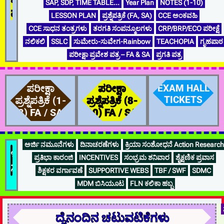
SAP, SDP, TIME TABLE…
Year Plan
NOTES (1-10)
ಮಾಹಿತಿ
LESSON PLAN
ಪ್ರಶ್ನೆಪತ್ರಿಕೆ (FA, SA)
CCE ಅಂಕವಹಿ
CCE ಸಾಧನ ತಂತ್ರಗಳು
ತರಗತಿ ಸಂಪನ್ಮೂಲಗಳು
CRP/BRP/ECO ಪರೀಕ್ಷೆ
ನಲಿಕಲಿ
SSLC
ಸುಮೇರು-ಸುವೇಗ-Rainbow
TEACHOPIA
ಗೃಹಪಾಠ
ಪರೀಕ್ಷಾ ಪ್ರವೇಶ ಪತ್ರ – FA & SA
ಪ್ರಗತಿ ಪತ್ರ
ಪರೀಕ್ಷಾ
ಪರೀಕ್ಷಾ
EXAM HALL
TICKETS
ಪ್ರಶ್ನೆಪತ್ರಿಕೆ (1-
ಪ್ರಶ್ನೆಪತ್ರಿಕೆ (8-
8) FA / SA
10) FA / SA
ಅರ್ಜಿ ನಮೂನೆಗಳು
ದಿನಾಚರಣೆಗಳು
ಕ್ರಿಯಾ ಸಂಶೋಧನೆ Action Research
ಇತರೆ...
ಪ್ರತಿಭಾ ಕಾರಂಜಿ
INCENTIVES
ಸಂಭ್ರಮ ಶನಿವಾರ
ಶೈಕ್ಷಣಿಕ ಪ್ರವಾಸ
ಸಹಪಠ್ಯ
ಶಿಕ್ಷಕರ ವರ್ಗಾವಣೆ
SUPPORTIVE WEBS
TBF / SWF
SDMC
MDM ಬಿಸಿಯೂಟ
FLN ಕಲಿಕಾ ಹಬ್ಬ
ದೈನಂದಿನ ಚಟುವಟಿಕೆಗಳು